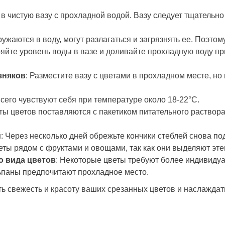
 в чистую вазу с прохладной водой. Вазу следует тщательн
гружаются в воду, могут разлагаться и загрязнять ее. Поэто
ряйте уровень воды в вазе и доливайте прохладную воду п
зняков
: Разместите вазу с цветами в прохладном месте, н
всего чувствуют себя при температуре около 18-22°C.
еты цветов поставляются с пакетиком питательного раствора
й
: Через несколько дней обрежьте кончики стеблей снова под
веты рядом с фруктами и овощами, так как они выделяют эте
о вида цветов
: Некоторые цветы требуют более индивидуа
ьпаны предпочитают прохладное место.
ь свежесть и красоту ваших срезанных цветов и наслаждат