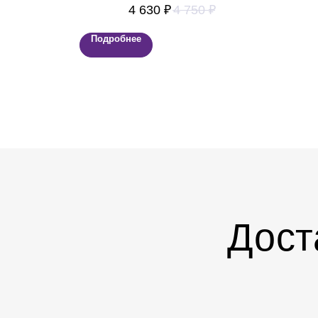
4 630
₽
4 750
₽
перевязанных атласной лентой
Подробнее
Дост