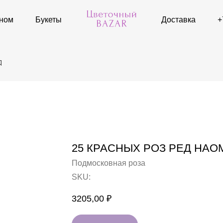
дном
Букеты
Доставка
+
д
25 КРАСНЫХ РОЗ РЕД НАО
Подмосковная роза
SKU:
3205,00
₽